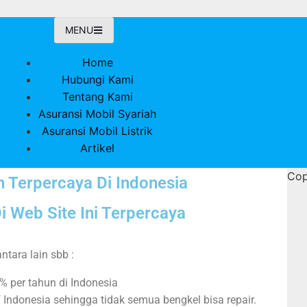
MENU
Home
Hubungi Kami
Tentang Kami
Asuransi Mobil Syariah
Asuransi Mobil Listrik
Artikel
Cop
ch Terpercaya Di Indonesia
Di Web Site Ini Terpercaya
ntara lain sbb :
% per tahun di Indonesia
if Indonesia sehingga tidak semua bengkel bisa repair.