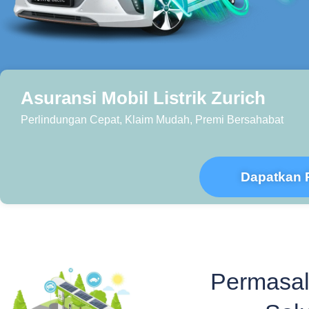
Asuransi Mobil Listrik Zurich
Perlindungan Cepat, Klaim Mudah, Premi Bersahabat
Dapatkan 
Permasa